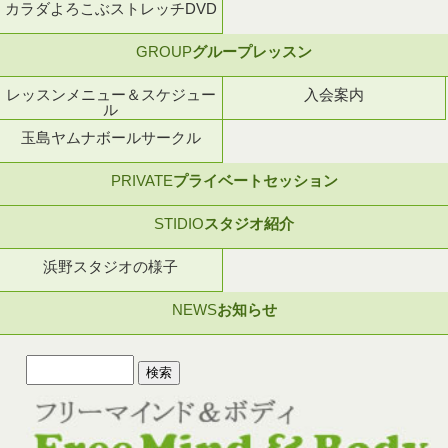
カラダよろこぶストレッチDVD
GROUP
グループレッスン
レッスンメニュー＆スケジュー
入会案内
ル
玉島ヤムナボールサークル
PRIVATE
プライベートセッション
STIDIO
スタジオ紹介
浜野スタジオの様子
NEWS
お知らせ
検
索: