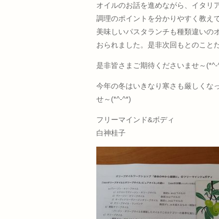
オイルのお話を進めながら、イタリ
調理のポイントを分かりやすく教えてく
美味しいパスタランチも種類違いの
おられました。是非次回もとのこと
是非皆さまご期待くださいませ～(*^-^
今年の冬はいきなり寒さも厳しくな
せ～(*^-^*)
フリーマインド&ボディ
白神桂子