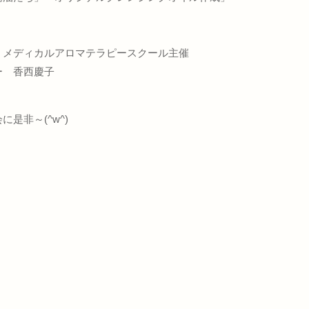
」メディカルアロマテラピースクール主催
 香西慶子
是非～(^w^)