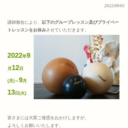
2022/09/01
講師都合により、
以下のグループレッスン及びプライベー
トレッスンをお休み
させていただきます。
2022
9
年
12
月
日
9
(月)～
月
13
日(火)
皆さまには大変ご迷惑をおかけしますが、
よろしくお願いいたします。