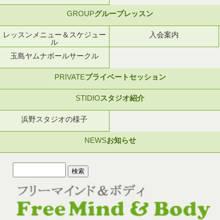
GROUP
グループレッスン
レッスンメニュー＆スケジュー
入会案内
ル
玉島ヤムナボールサークル
PRIVATE
プライベートセッション
STIDIO
スタジオ紹介
浜野スタジオの様子
NEWS
お知らせ
検
索: