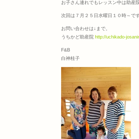
お子さん連れでもレッスン中は助産
次回は７月２５日水曜日１０時～で
お問い合わせは↓まで。
うちかど助産院
http://uchikado-josan
F&B
白神桂子