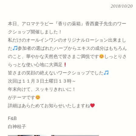
2018/10/20
本日、アロマテラピー『香りの薬箱』香西慶子先生のワー
クショップ開催しました！
私だけのオールインワンのオリジナルローション出来まし
た
参加者の選ばれたハーブからエキスの成分はもちろん
のこと、華やかな天然色で皆さまご満悦です
しっとりさ
らっとな使い心地に大満足
皆さまの笑顔の絶えないワークショップでした
次回は１１月３日土曜日１３時～
年末向けて、スッキリきれいに！
がテーマです
詳細はあらためてお知らせいたしますね
F&B
白神桂子