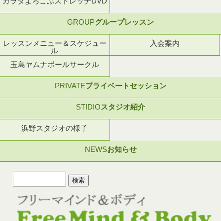
カラダよろこぶストレッチDVD
GROUP
グループレッスン
レッスンメニュー＆スケジュー
入会案内
ル
玉島ヤムナボールサークル
PRIVATE
プライベートセッション
STIDIO
スタジオ紹介
浜野スタジオの様子
NEWS
お知らせ
検
索: