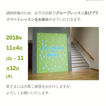
講師研修のため、以下の日程で
グループレッスン及びプラ
イベートレッスンをお休み
させていただきます。
2018
年
11
4
月
日
11
(日) ～
12
月
日
(月)
皆さまには大変ご迷惑をおかけしますが、
よろしくお願いいたします。