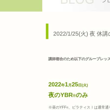
2022/1/25(火) 夜
講師都合のため以下のグループレッ
2022
1
25
年
月
日(火)
夜のYBR
のみ
®
※昼のYFF
、ピラティスⅠは通常通
®